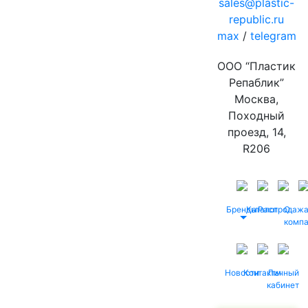
sales@plastic-
republic.ru
max
/
telegram
ООО “Пластик
Репаблик”
Москва,
Походный
проезд, 14,
R206
Бренды
Каталог
Распродаж
О
комп
Новости
Контакты
Личный
кабинет