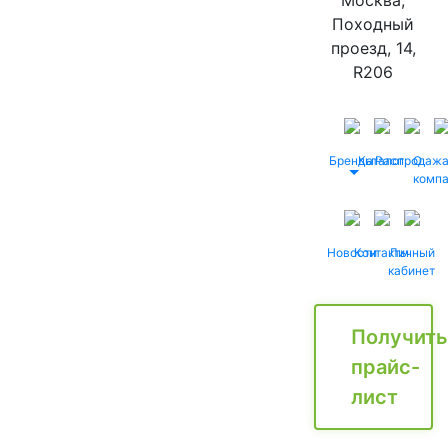
Москва,
Походный
проезд, 14,
R206
Бренды
Каталог
Распродаж
О
комп
Новости
Контакты
Личный
кабинет
Получить
прайс-
лист