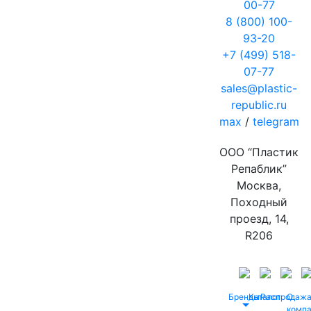
00-77
8 (800) 100-
93-20
+7 (499) 518-
07-77
sales@plastic-
republic.ru
max
/
telegram
ООО “Пластик
Репаблик”
Москва,
Походный
проезд, 14,
R206
Бренды
Каталог
Распродаж
О
комп