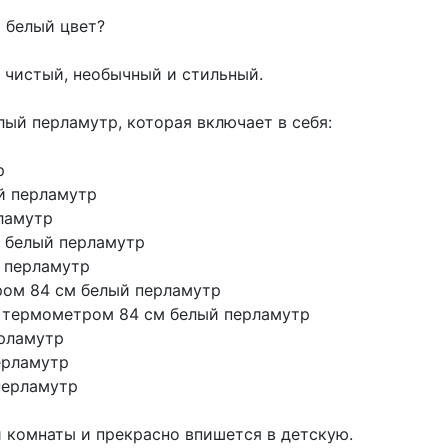
м белый цвет?
 чистый, необычный и стильный.
лый перламутр, которая включает в себя:
р
й перламутр
рламутр
й белый перламутр
й перламутр
ром 84 см белый перламутр
и термометром 84 см белый перламутр
ерламутр
ерламутр
перламутр
 комнаты и прекрасно впишется в детскую.