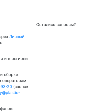
Остались вопросы?
через
Личный
го
и и в регионы
 и сборке
м операторам
-93-20
(звонок
ty@plastic-
фонов: