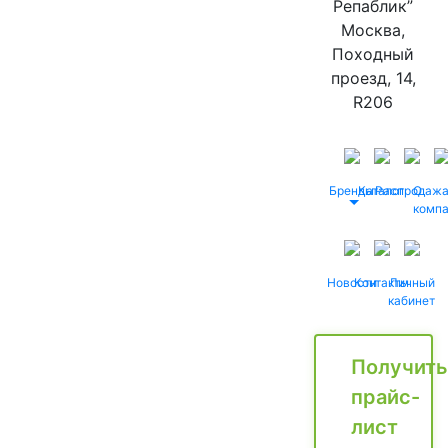
Репаблик”
Москва,
Походный
проезд, 14,
R206
Бренды
Каталог
Распродаж
О
комп
Новости
Контакты
Личный
кабинет
Получить
прайс-
лист