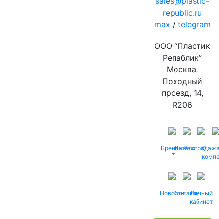
sales@plastic-
republic.ru
max
/
telegram
ООО “Пластик
Репаблик”
Москва,
Походный
проезд, 14,
R206
Бренды
Каталог
Распродаж
О
комп
Новости
Контакты
Личный
кабинет