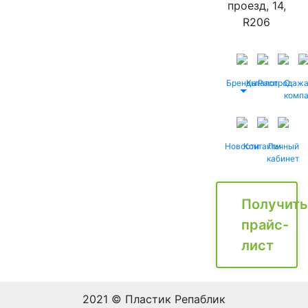
проезд, 14,
R206
Бренды
Каталог
Распродаж
О
комп
Новости
Контакты
Личный
кабинет
Получить
прайс-
лист
2021 © Пластик Репаблик