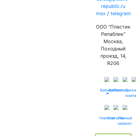
republic.ru
max
/
telegram
ООО “Пластик
Репаблик”
Москва,
Походный
проезд, 14,
R206
Бренды
Каталог
Распродаж
О
комп
Новости
Контакты
Личный
кабинет