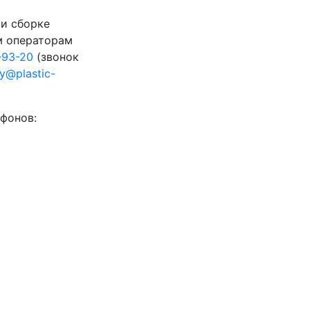
 и сборке
м операторам
-93-20
(звонок
ty@plastic-
фонов: