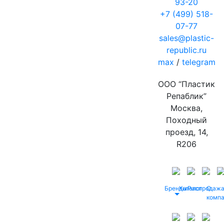
93-20
+7 (499) 518-
07-77
sales@plastic-
republic.ru
max
/
telegram
ООО “Пластик
Репаблик”
Москва,
Походный
проезд, 14,
R206
Бренды
Каталог
Распродаж
О
комп