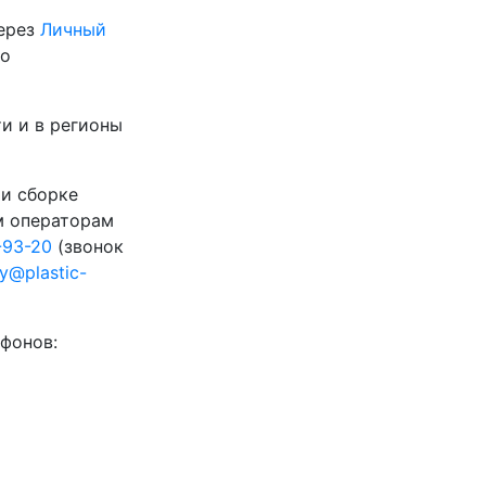
через
Личный
го
и и в регионы
 и сборке
м операторам
-93-20
(звонок
ty@plastic-
фонов: