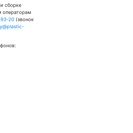
 и сборке
м операторам
-93-20
(звонок
ty@plastic-
фонов: