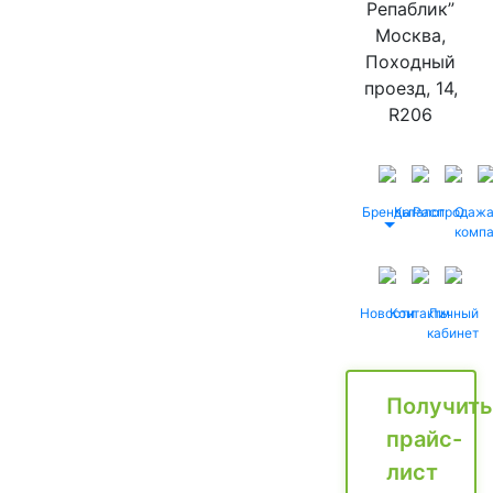
Репаблик”
Москва,
Походный
проезд, 14,
R206
Бренды
Каталог
Распродаж
О
комп
Новости
Контакты
Личный
кабинет
Получить
прайс-
лист