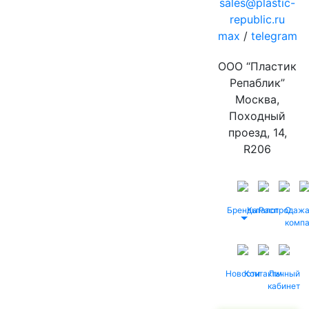
sales@plastic-
republic.ru
max
/
telegram
ООО “Пластик
Репаблик”
Москва,
Походный
проезд, 14,
R206
Бренды
Каталог
Распродаж
О
комп
Новости
Контакты
Личный
кабинет