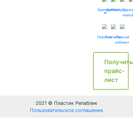
Бренды
Каталог
Распродаж
О
комп
Новости
Контакты
Личный
кабинет
Получить
прайс-
лист
2021 © Пластик Репаблик
Пользовательское соглашение