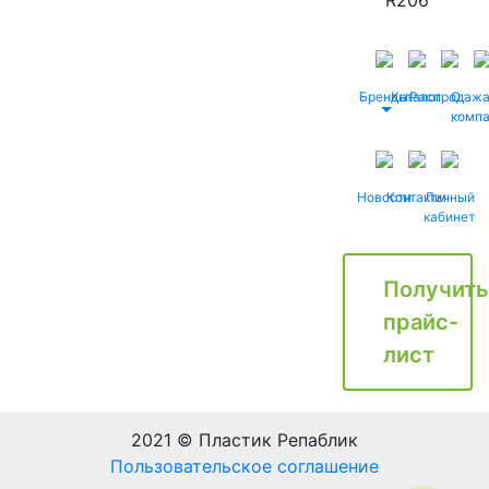
R206
Бренды
Каталог
Распродаж
О
комп
Новости
Контакты
Личный
кабинет
Получить
прайс-
лист
2021 © Пластик Репаблик
Пользовательское соглашение