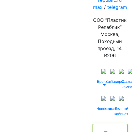
republic.ru
max
/
telegram
ООО “Пластик
Репаблик”
Москва,
Походный
проезд, 14,
R206
Бренды
Каталог
Распродаж
О
комп
Новости
Контакты
Личный
кабинет