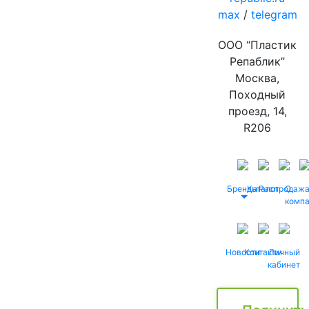
max
/
telegram
ООО “Пластик
Репаблик”
Москва,
Походный
проезд, 14,
R206
Бренды
Каталог
Распродаж
О
комп
Новости
Контакты
Личный
кабинет