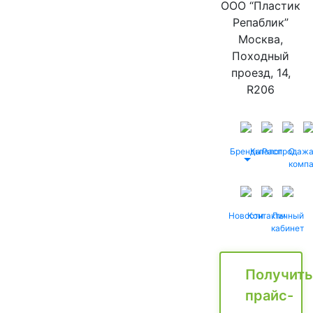
ООО “Пластик
Репаблик”
Москва,
Походный
проезд, 14,
R206
Бренды
Каталог
Распродаж
О
комп
Новости
Контакты
Личный
кабинет
Получить
прайс-