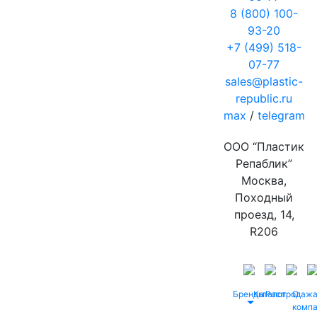
8 (800) 100-
93-20
+7 (499) 518-
07-77
sales@plastic-
republic.ru
max
/
telegram
ООО “Пластик
Репаблик”
Москва,
Походный
проезд, 14,
R206
Бренды
Каталог
Распродаж
О
комп