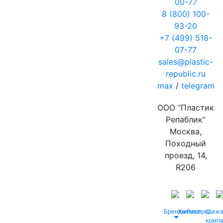
00-77
8 (800) 100-
93-20
+7 (499) 518-
07-77
sales@plastic-
republic.ru
max
/
telegram
ООО “Пластик
Репаблик”
Москва,
Походный
проезд, 14,
R206
Бренды
Каталог
Распродаж
О
комп