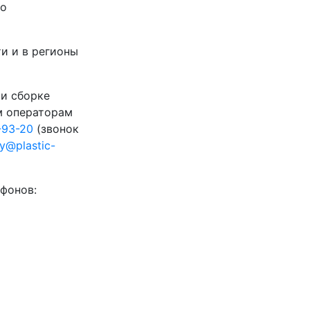
го
и и в регионы
 и сборке
м операторам
-93-20
(звонок
ty@plastic-
фонов: