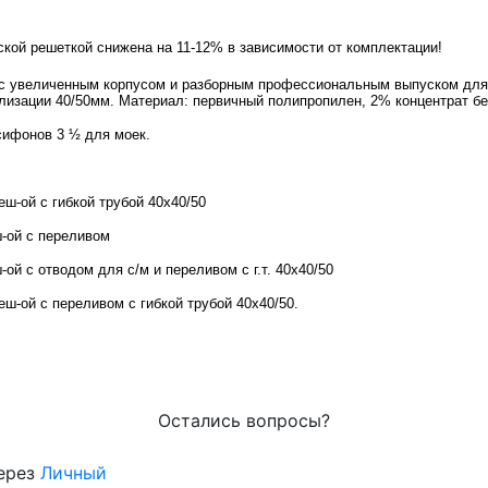
кой решеткой снижена на 11-12% в зависимости от комплектации!
 с увеличенным корпусом и разборным профессиональным выпуском для
лизации 40/50мм. Материал: первичный полипропилен, 2% концентрат бе
сифонов 3 ½ для моек.
еш-ой с гибкой трубой 40х40/50
ш-ой с переливом
ой с отводом для с/м и переливом с г.т. 40х40/50
еш-ой с переливом с гибкой трубой 40х40/50.
Остались вопросы?
через
Личный