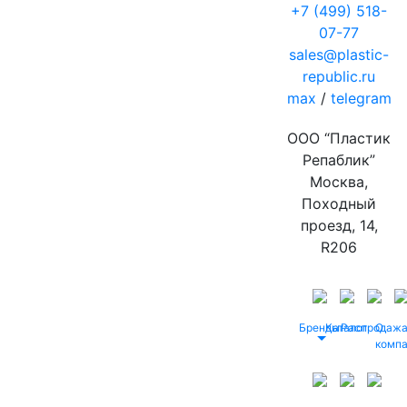
+7 (499) 518-
07-77
sales@plastic-
republic.ru
max
/
telegram
ООО “Пластик
Репаблик”
Москва,
Походный
проезд, 14,
R206
Бренды
Каталог
Распродаж
О
комп