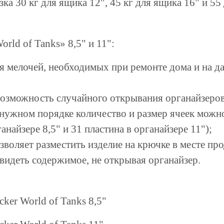
ка 30 кг для ящика 12", 45 кг для ящика 16" и 55
rld of Tanks» 8,5" и 11":
я мелочей, необходимых при ремонте
дома и на д
возможность случайного
открывания органайзеров
 нужном порядке количество и размер
ячеек можн
анайзере 8,5" и 31 пластина в органайзере 11");
озволяет разместить изделие на крючке
в месте пр
видеть содержимое, не открывая
органайзер.
ker World of Tanks 8,5"