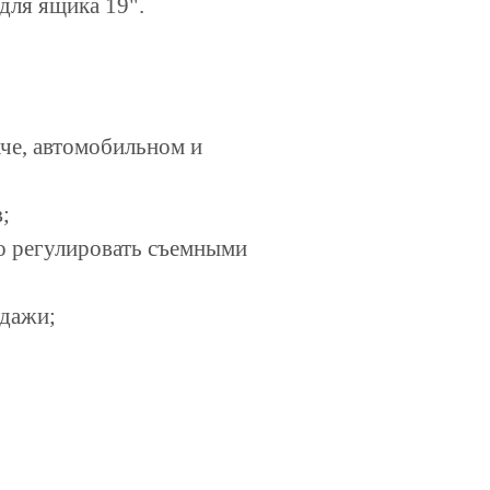
для ящика 19"
.
аче, автомобильном и
;
о регулировать съемными
одажи;