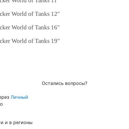
ker World of Tanks 11"
ker World of Tanks 12"
ker World of Tanks 16"
ker World of Tanks 19"
Остались вопросы?
через
Личный
го
и и в регионы