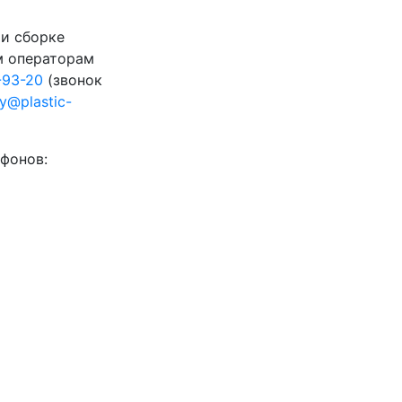
 и сборке
м операторам
-93-20
(звонок
ty@plastic-
фонов: