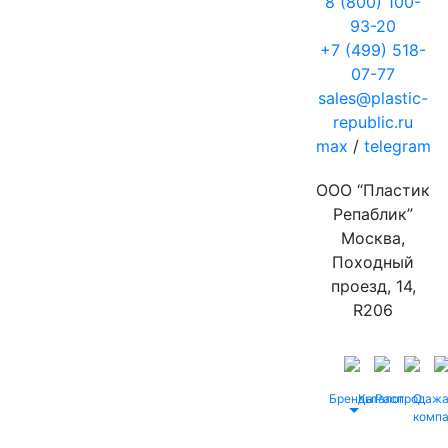
8 (800) 100-
93-20
+7 (499) 518-
07-77
sales@plastic-
republic.ru
max
/
telegram
ООО “Пластик
Репаблик”
Москва,
Походный
проезд, 14,
R206
Бренды
Каталог
Распродаж
О
комп