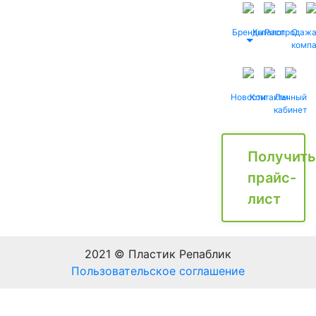
Бренды
Каталог
Распродаж
О
комп
Новости
Контакты
Личный
кабинет
Получить
прайс-
лист
2021 © Пластик Репаблик
Пользовательское соглашение