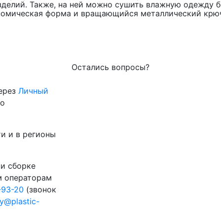
изделий. Также, на ней можно сушить влажную одежду 
номическая форма и вращающийся металлический крю
Остались вопросы?
через
Личный
го
и и в регионы
 и сборке
м операторам
-93-20
(звонок
ty@plastic-