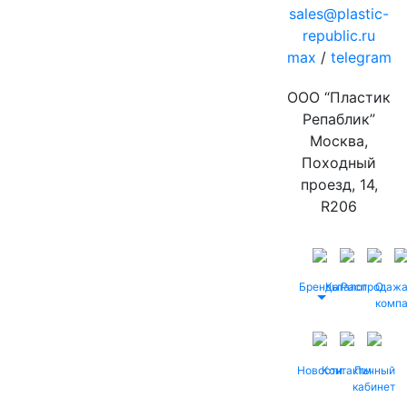
sales@plastic-
republic.ru
max
/
telegram
ООО “Пластик
Репаблик”
Москва,
Походный
проезд, 14,
R206
Бренды
Каталог
Распродаж
О
комп
Новости
Контакты
Личный
кабинет