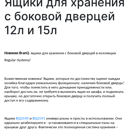
Ящики для хранения
с боковой дверцей
12л и 15л
Новинки BranQ
: ящики для хранения с боковой дверцей в коллекции
Regular-Systema!
Божественная новинка! Ящики, которые по достоинству оценит каждая
хозяйка благодаря уникальному функционалу: наличию боковой дверцы!
Для того, чтобы поместить в него домашние принадлежности или,
наоборот достать их, не требуется вынимать ящик из шкафа, и поднимать
крышку, но достаточно открыть боковую дверцу и получить полный
доступ к его содержимому.
Ящики
BQ2590
и
BQ2591
универсальны и просты в использовании. Они
идеально штабелируются - устанавливаются в специальные пазы на
крышках друг друга. Фактически это полноценная система хранения –