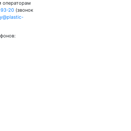
м операторам
-93-20
(звонок
ty@plastic-
фонов: