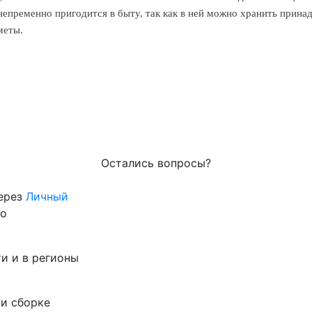
 непременно пригодится в быту, так как в ней можно хранить прина
меты.
Остались вопросы?
через
Личный
го
и и в регионы
 и сборке