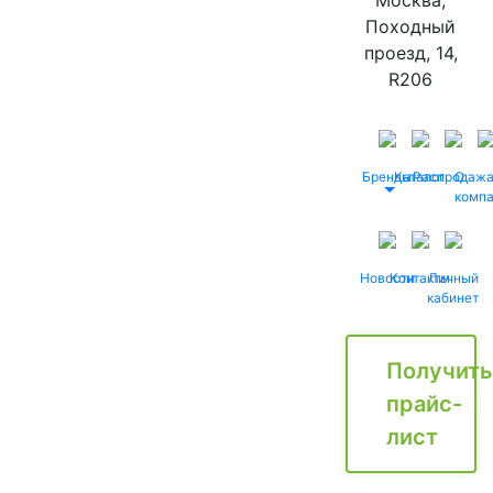
Москва,
Походный
проезд, 14,
R206
Бренды
Каталог
Распродаж
О
комп
Новости
Контакты
Личный
кабинет
Получить
прайс-
лист