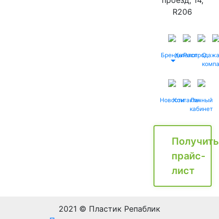
проезд, 14,
R206
Бренды
Каталог
Распродаж
О
комп
Новости
Контакты
Личный
кабинет
Получить
прайс-
лист
2021 © Пластик Репаблик