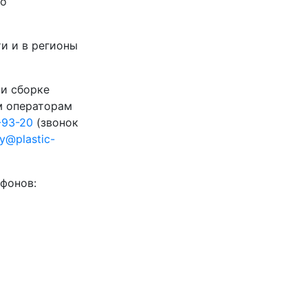
го
и и в регионы
 и сборке
м операторам
-93-20
(звонок
ty@plastic-
фонов: