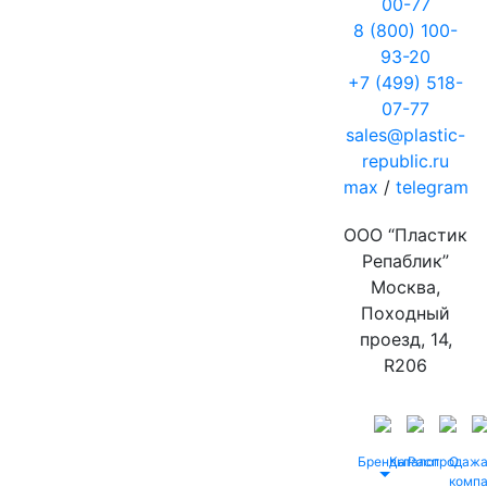
00-77
8 (800) 100-
93-20
+7 (499) 518-
07-77
sales@plastic-
republic.ru
max
/
telegram
ООО “Пластик
Репаблик”
Москва,
Походный
проезд, 14,
R206
Бренды
Каталог
Распродаж
О
комп