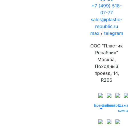
+7 (499) 518-
07-77
sales@plastic-
republic.ru
max
/
telegram
ООО “Пластик
Репаблик”
Москва,
Походный
проезд, 14,
R206
Бренды
Каталог
Распродаж
О
комп