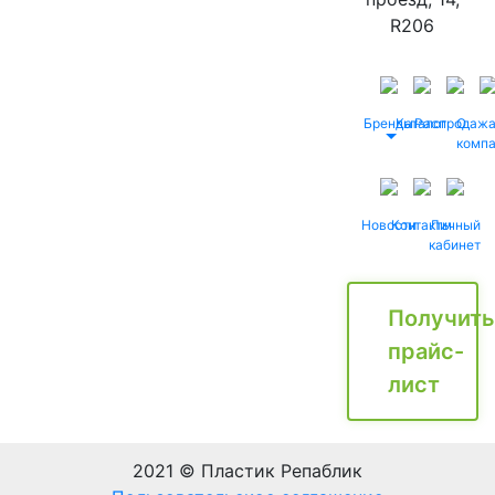
R206
Бренды
Каталог
Распродаж
О
комп
Новости
Контакты
Личный
кабинет
Получить
прайс-
лист
2021 © Пластик Репаблик