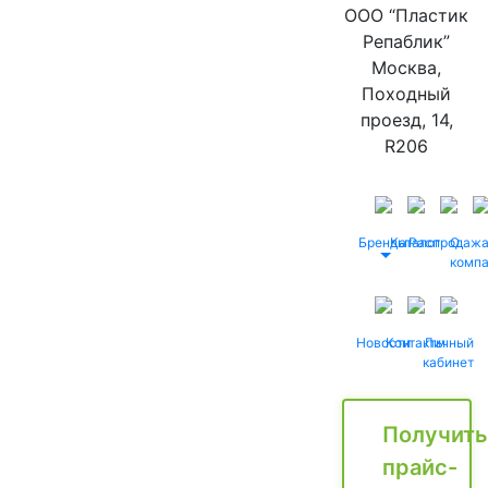
ООО “Пластик
Репаблик”
Москва,
Походный
проезд, 14,
R206
Бренды
Каталог
Распродаж
О
комп
Новости
Контакты
Личный
кабинет
Получить
прайс-