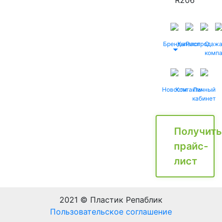
R206
Бренды
Каталог
Распродаж
О
комп
Новости
Контакты
Личный
кабинет
Получить
прайс-
лист
2021 © Пластик Репаблик
Пользовательское соглашение