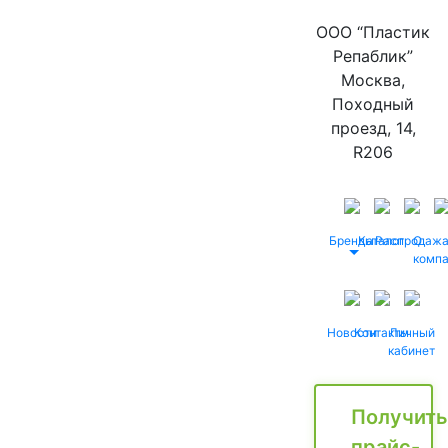
ООО “Пластик
Репаблик”
Москва,
Походный
проезд, 14,
R206
Бренды
Каталог
Распродаж
О
комп
Новости
Контакты
Личный
кабинет
Получить
прайс-