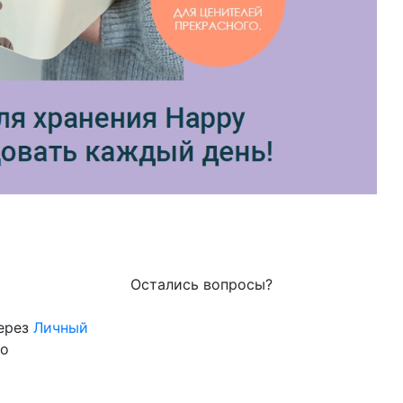
Остались вопросы?
через
Личный
го