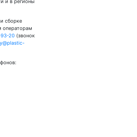
и и в регионы
 и сборке
м операторам
-93-20
(звонок
ty@plastic-
фонов: