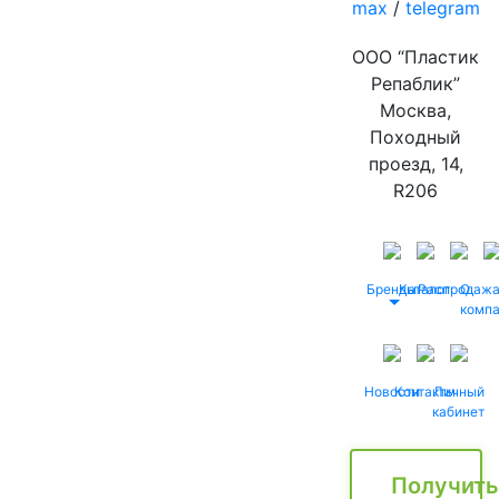
max
/
telegram
ООО “Пластик
Репаблик”
Москва,
Походный
проезд, 14,
R206
Бренды
Каталог
Распродаж
О
комп
Новости
Контакты
Личный
кабинет
Получить