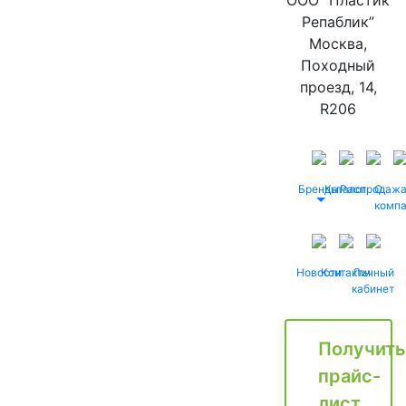
ООО “Пластик
Репаблик”
Москва,
Походный
проезд, 14,
R206
Бренды
Каталог
Распродаж
О
комп
Новости
Контакты
Личный
кабинет
Получить
прайс-
лист