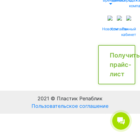
Бренды
Каталог
Распродаж
О
комп
Новости
Контакты
Личный
кабинет
Получить
прайс-
лист
2021 © Пластик Репаблик
Пользовательское соглашение