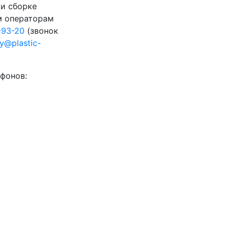
 и сборке
м операторам
-93-20
(звонок
ty@plastic-
фонов: