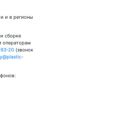
и и в регионы
 и сборке
м операторам
-93-20
(звонок
ty@plastic-
фонов: