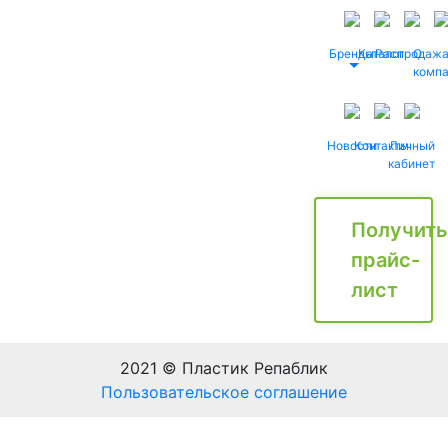
Бренды
Каталог
Распродаж
О
комп
Новости
Контакты
Личный
кабинет
Получить
прайс-
лист
2021 © Пластик Репаблик
Пользовательское соглашение