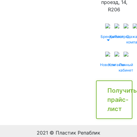
проезд, 14,
R206
Бренды
Каталог
Распродаж
О
комп
Новости
Контакты
Личный
кабинет
Получить
прайс-
лист
2021 © Пластик Репаблик