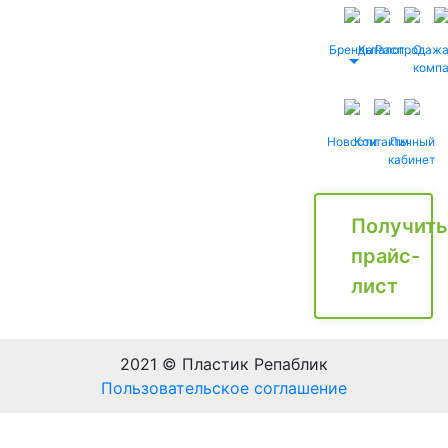
Бренды
Каталог
Распродаж
О
комп
Новости
Контакты
Личный
кабинет
Получить
прайс-
лист
2021 © Пластик Репаблик
Пользовательское соглашение