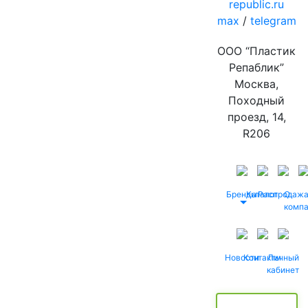
republic.ru
max
/
telegram
ООО “Пластик
Репаблик”
Москва,
Походный
проезд, 14,
R206
Бренды
Каталог
Распродаж
О
комп
Новости
Контакты
Личный
кабинет