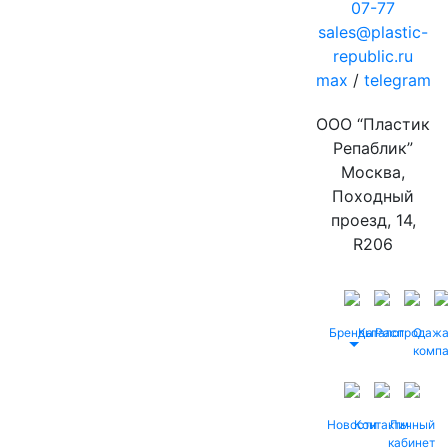
07-77
sales@plastic-
republic.ru
max
/
telegram
ООО “Пластик
Репаблик”
Москва,
Походный
проезд, 14,
R206
Бренды
Каталог
Распродаж
О
комп
Новости
Контакты
Личный
кабинет