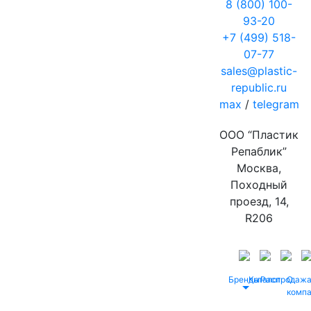
8 (800) 100-
93-20
+7 (499) 518-
07-77
sales@plastic-
republic.ru
max
/
telegram
ООО “Пластик
Репаблик”
Москва,
Походный
проезд, 14,
R206
Бренды
Каталог
Распродаж
О
комп